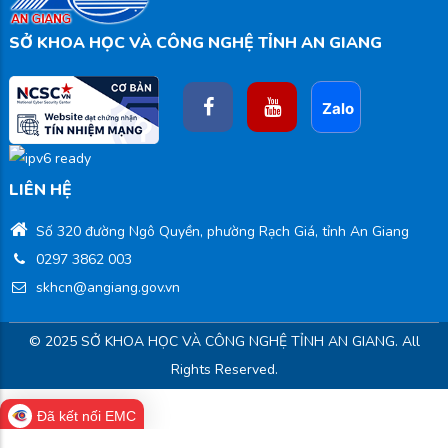
SỞ KHOA HỌC VÀ CÔNG NGHỆ TỈNH AN GIANG
LIÊN HỆ
Số 320 đường Ngô Quyền, phường Rạch Giá, tỉnh An Giang
0297 3862 003
skhcn@angiang.gov.vn
© 2025 SỞ KHOA HỌC VÀ CÔNG NGHỆ TỈNH AN GIANG. All
Rights Reserved.
Đã kết nối EMC