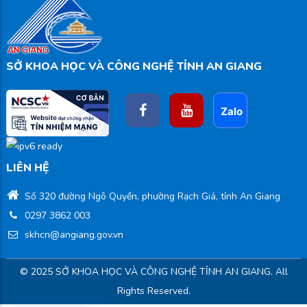
SỞ KHOA HỌC VÀ CÔNG NGHỆ TỈNH AN GIANG
LIÊN HỆ
Số 320 đường Ngô Quyền, phường Rạch Giá, tỉnh An Giang
0297 3862 003
skhcn@angiang.gov.vn
© 2025 SỞ KHOA HỌC VÀ CÔNG NGHỆ TỈNH AN GIANG. All
Rights Reserved.