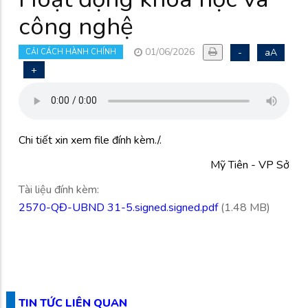
công nghệ
01/06/2026
-
aA
CẢI CÁCH HÀNH CHÍNH
+
Chi tiết xin xem file đính kèm./.
Mỹ Tiên - VP Sở
Tài liệu đính kèm:
2570-QĐ-UBND 31-5.signed.signed.pdf
(1.48 MB)
TIN TỨC LIÊN QUAN