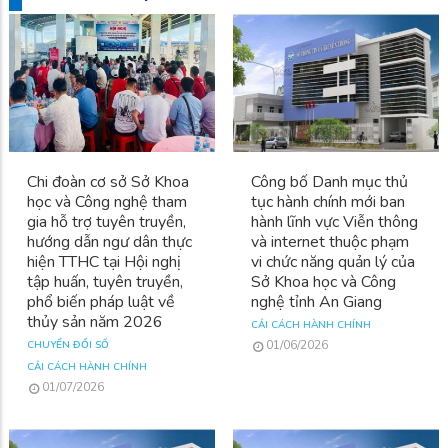
Chi đoàn cơ sở Sở Khoa
Công bố Danh mục thủ
học và Công nghệ tham
tục hành chính mới ban
gia hỗ trợ tuyên truyền,
hành lĩnh vực Viễn thông
hướng dẫn ngư dân thực
và internet thuộc phạm
hiện TTHC tại Hội nghị
vi chức năng quản lý của
tập huấn, tuyên truyền,
Sở Khoa học và Công
phổ biến pháp luật về
nghệ tỉnh An Giang
thủy sản năm 2026
CẢI CÁCH HÀNH CHÍNH
01/06/2026
CHUYỂN ĐỔI SỐ
CẢI CÁCH HÀNH CHÍNH
01/07/2026