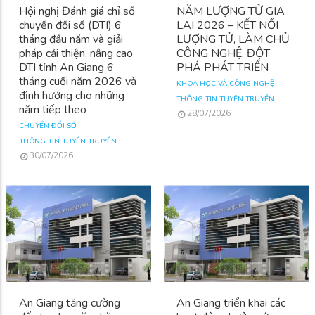
Hội nghị Đánh giá chỉ số
NĂM LƯỢNG TỬ GIA
chuyển đổi số (DTI) 6
LAI 2026 – KẾT NỐI
tháng đầu năm và giải
LƯỢNG TỬ, LÀM CHỦ
pháp cải thiện, nâng cao
CÔNG NGHỆ, ĐỘT
DTI tỉnh An Giang 6
PHÁ PHÁT TRIỂN
tháng cuối năm 2026 và
KHOA HỌC VÀ CÔNG NGHỆ
định hướng cho những
THÔNG TIN TUYÊN TRUYỀN
năm tiếp theo
28/07/2026
CHUYỂN ĐỔI SỐ
THÔNG TIN TUYÊN TRUYỀN
30/07/2026
An Giang tăng cường
An Giang triển khai các