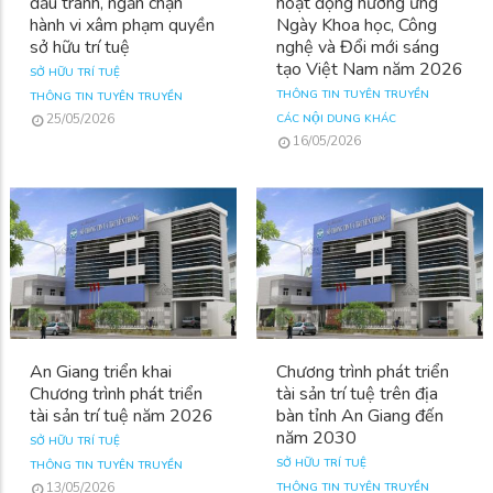
đấu tranh, ngăn chặn
hoạt động hưởng ứng
hành vi xâm phạm quyền
Ngày Khoa học, Công
sở hữu trí tuệ
nghệ và Đổi mới sáng
tạo Việt Nam năm 2026
SỞ HỮU TRÍ TUỆ
THÔNG TIN TUYÊN TRUYỀN
THÔNG TIN TUYÊN TRUYỀN
25/05/2026
CÁC NỘI DUNG KHÁC
16/05/2026
An Giang triển khai
Chương trình phát triển
Chương trình phát triển
tài sản trí tuệ trên địa
tài sản trí tuệ năm 2026
bàn tỉnh An Giang đến
năm 2030
SỞ HỮU TRÍ TUỆ
SỞ HỮU TRÍ TUỆ
THÔNG TIN TUYÊN TRUYỀN
13/05/2026
THÔNG TIN TUYÊN TRUYỀN