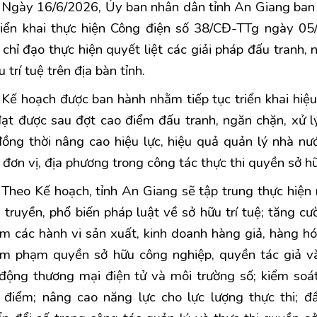
Ngày 16/6/2026, Ủy ban nhân dân tỉnh An Giang ba
riển khai thực hiện Công điện số 38/CĐ-TTg ngày 0
 chỉ đạo thực hiện quyết liệt các giải pháp đấu tranh
 trí tuệ trên địa bàn tỉnh.
Kế hoạch được ban hành nhằm tiếp tục triển khai hiệu
ạt được sau đợt cao điểm đấu tranh, ngăn chặn, xử l
đồng thời nâng cao hiệu lực, hiệu quả quản lý nhà n
 đơn vị, địa phương trong công tác thực thi quyền sở hữu
Theo Kế hoạch, tỉnh An Giang sẽ tập trung thực hiệ
 truyền, phổ biến pháp luật về sở hữu trí tuệ; tăng cư
m các hành vi sản xuất, kinh doanh hàng giả, hàng hó
âm phạm quyền sở hữu công nghiệp, quyền tác giả v
động thương mại điện tử và môi trường số; kiểm soát
 điểm; nâng cao năng lực cho lực lượng thực thi;