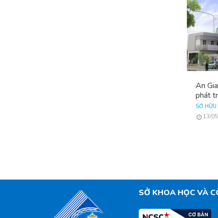
An Gia
phát t
SỞ HỮU 
13/05
SỞ KHOA HỌC VÀ C