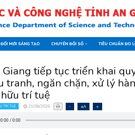
ĐỔI MỚI SÁNG TẠO
CHUYỂN ĐỔI SỐ
TIÊU CHUẨN ĐO 
Giang tiếp tục triển khai quy
u tranh, ngăn chặn, xử lý h
hữu trí tuệ
21/06/2026
-
aA
+
U TRÍ TUỆ