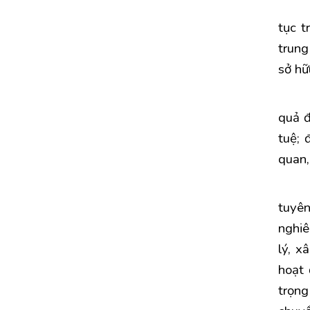
tục t
trung
sở hữu
quả đ
tuệ; 
quan,
tuyên
nghiê
lý, x
hoạt 
trọng