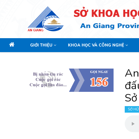
GIỚI THIỆU
KHOA HỌC VÀ CÔNG NGHỆ
Main
navigation
An 
đấ
Sở 
SỞ HỮ