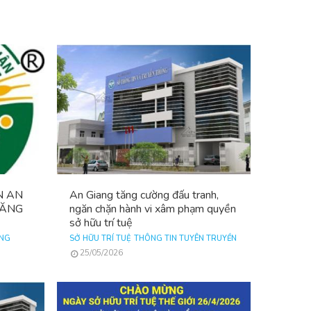
N AN
An Giang tăng cường đấu tranh,
ĐĂNG
ngăn chặn hành vi xâm phạm quyền
sở hữu trí tuệ
ANG
SỞ HỮU TRÍ TUỆ
THÔNG TIN TUYÊN TRUYỀN
25/05/2026