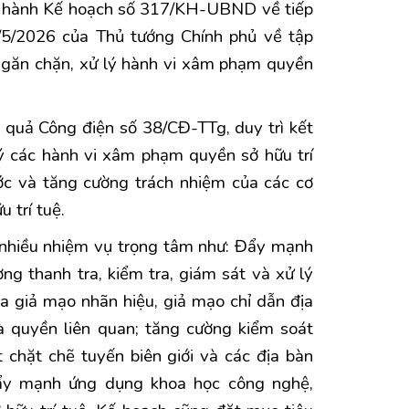
n hành Kế hoạch số 317/KH-UBND về tiếp
5/5/2026 của Thủ tướng Chính phủ về tập
, ngăn chặn, xử lý hành vi xâm phạm quyền
 quả Công điện số 38/CĐ-TTg, duy trì kết
ý các hành vi xâm phạm quyền sở hữu trí
ước và tăng cường trách nhiệm của các cơ
 trí tuệ.
n nhiều nhiệm vụ trọng tâm như: Đẩy mạnh
ờng thanh tra, kiểm tra, giám sát và xử lý
a giả mạo nhãn hiệu, giả mạo chỉ dẫn địa
à quyền liên quan; tăng cường kiểm soát
 chặt chẽ tuyến biên giới và các địa bàn
 đẩy mạnh ứng dụng khoa học công nghệ,