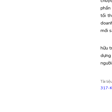
chuyể
phấn 
tối t
doanh
mới s
hữu t
dựng 
người
Tài liệ
317-K