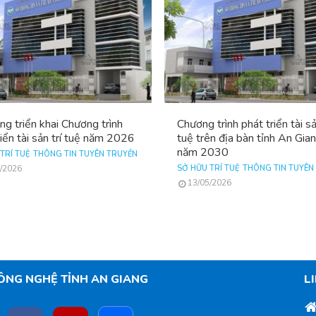
ng triển khai Chương trình
Chương trình phát triển tài sả
riển tài sản trí tuệ năm 2026
tuệ trên địa bàn tỉnh An Gia
năm 2030
TRÍ TUỆ
THÔNG TIN TUYÊN TRUYỀN
/2026
SỞ HỮU TRÍ TUỆ
THÔNG TIN TUYÊN
13/05/2026
ÔNG NGHỆ TỈNH AN GIANG
L