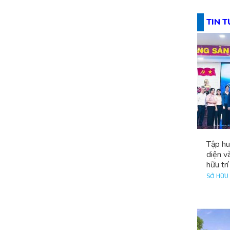
TIN 
Tập hu
diện v
hữu trí
SỞ HỮU 