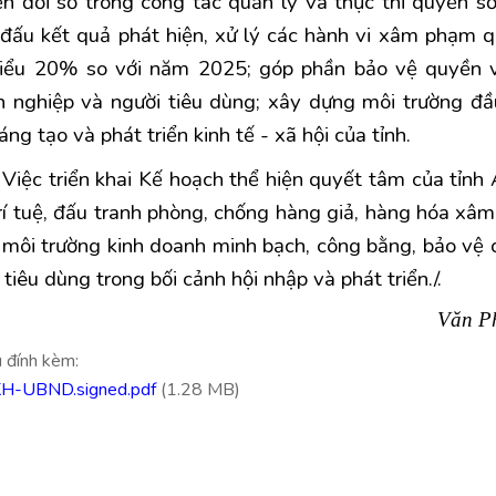
n đổi số trong công tác quản lý và thực thi quyền sở
đấu kết quả phát hiện, xử lý các hành vi xâm phạm q
hiểu 20% so với năm 2025; góp phần bảo vệ quyền và
 nghiệp và người tiêu dùng; xây dựng môi trường đầu
áng tạo và phát triển kinh tế - xã hội của tỉnh.
Việc triển khai Kế hoạch thể hiện quyết tâm của tỉnh
rí tuệ, đấu tranh phòng, chống hàng giả, hàng hóa xâ
môi trường kinh doanh minh bạch, công bằng, bảo vệ 
 tiêu dùng trong bối cảnh hội nhập và phát triển./.
Văn Ph
u đính kèm:
H-UBND.signed.pdf
(1.28 MB)