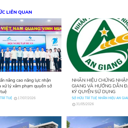
TỨC LIÊN QUAN
ấn nâng cao năng lực nhận
NHÃN HIỆU CHỨNG NHẬ
à xử lý xâm phạm quyền sở
GIANG VÀ HƯỚNG DẪN 
 tuệ
KÝ QUYỀN SỬ DỤNG
17/07/2026
TRÍ TUỆ
SỞ HỮU TRÍ TUỆ
NHÃN HIỆU AN GI
31/05/2026