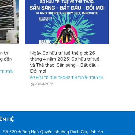
n trí
Ngày Sở hữu trí tuệ thế giới: 26
ng đến
tháng 4 năm 2026: Sở hữu trí tuệ
và Thể thao: Sẵn sàng - Bắt đầu -
Đổi mới
 TRUYỀN
SỞ HỮU TRÍ TUỆ
THÔNG TIN TUYÊN TRUYỀN
23/04/2026
IÊN HỆ
Số 320 đường Ngô Quyền, phường Rạch Giá, tỉnh An