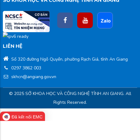
SỞ KHOA HỌC VÀ CÔNG NGHỆ TỈNH AN GIANG
LIÊN HỆ
Số 320 đường Ngô Quyền, phường Rạch Giá, tỉnh An Giang
0297 3862 003
skhcn@angiang.gov.vn
© 2025 SỞ KHOA HỌC VÀ CÔNG NGHỆ TỈNH AN GIANG. All
Rights Reserved.
Đã kết nối EMC