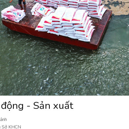
 động - Sản xuất
 ảnh
hủ Sở KHCN