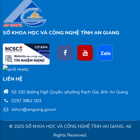
SỞ KHOA HỌC VÀ CÔNG NGHỆ TỈNH AN GIANG
LIÊN HỆ
Số 320 đường Ngô Quyền, phường Rạch Giá, tỉnh An Giang
0297 3862 003
skhcn@angiang.gov.vn
© 2025 SỞ KHOA HỌC VÀ CÔNG NGHỆ TỈNH AN GIANG. All
Rights Reserved.