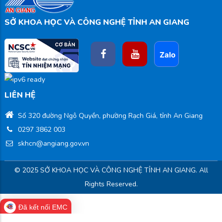
SỞ KHOA HỌC VÀ CÔNG NGHỆ TỈNH AN GIANG
LIÊN HỆ
Số 320 đường Ngô Quyền, phường Rạch Giá, tỉnh An Giang
0297 3862 003
skhcn@angiang.gov.vn
© 2025 SỞ KHOA HỌC VÀ CÔNG NGHỆ TỈNH AN GIANG. All
Rights Reserved.
Đã kết nối EMC