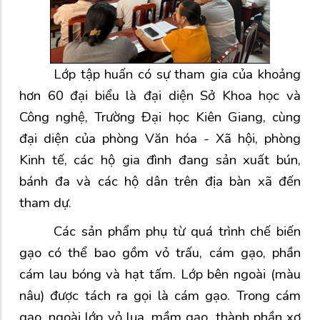
Lớp tập huấn có sự tham gia của khoảng
hơn 60 đại biểu là đại diện Sở Khoa học và
Công nghệ,
Trường Đại học Kiên Giang
,
cùng
đại diện của phòng Văn hóa - Xã hội, phòng
Kinh tế, các hộ gia đình đang sản xuất bún,
bánh đa và các hộ dân trên địa bàn xã
đến
tham dự.
Các sản phẩm phụ từ quá trình chế biến
gạo có thể bao gồm vỏ trấu, cám gạo, phần
cám lau bóng và hạt tấm. Lớp bên ngoài (màu
nâu) được tách ra gọi là cám gạo.
Trong cám
gạo, ngoài lớp vỏ lụa, mầm gạo, thành phần xơ