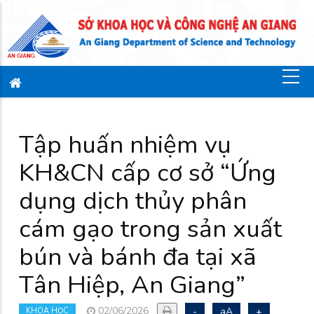
Tập huấn nhiệm vụ
KH&CN cấp cơ sở “Ứng
dụng dịch thủy phân
cám gạo trong sản xuất
bún và bánh đa tại xã
Tân Hiệp, An Giang”
02/06/2026
-
aA
+
KHOA HỌC