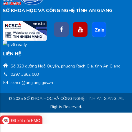
SỞ KHOA HỌC VÀ CÔNG NGHỆ TỈNH AN GIANG
LIÊN HỆ
Số 320 đường Ngô Quyền, phường Rạch Giá, tỉnh An Giang
0297 3862 003
skhcn@angiang.gov.vn
© 2025 SỞ KHOA HỌC VÀ CÔNG NGHỆ TỈNH AN GIANG. All
Rights Reserved.
Đã kết nối EMC