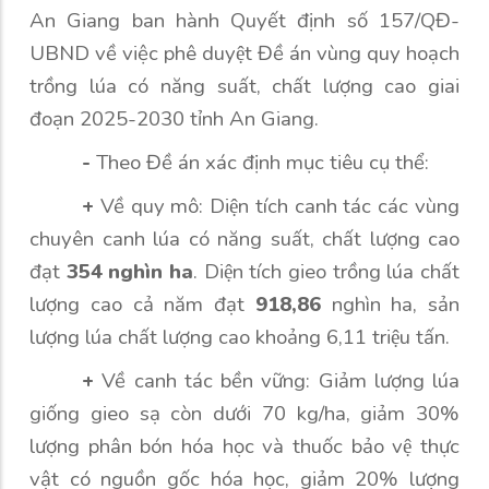
An Giang ban hàn
h
Quyết định
số
157/QĐ
-
UBND
về việc p
hê duyệt Đề án vùng quy hoạch
trồng lúa có năng suất, chất lượng cao giai
đoạn 2025-2030 tỉnh An Giang
.
-
Theo Đề án
xác định mục tiêu
cụ thể
:
+
Về quy mô: Diện tích canh tác các vùng
chuyên canh lúa có năng suất, chất lượng cao
đạt
354 nghìn ha
. Diện tích gieo trồng lúa chất
lượng cao cả năm đạt
918,86
nghìn ha, sản
lượng lúa chất lượng cao khoảng 6,11 triệu tấn.
+
Về canh tác bền vững: Giảm lượng lúa
giống gieo sạ còn dưới 70 kg/ha, giảm 30%
lượng phân bón hóa học và thuốc bảo vệ thực
vật có nguồn gốc hóa học, giảm 20% lượng