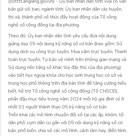
(sotttt.angiang.gov.vn) - Ủy ban nhân dân tỉnh vừa có văn
bản gửi sở, ban, ngành tỉnh; Ủy ban nhân dân các huyện,
thị xã, thành phố về thúc đẩy hoạt động của Tổ công
nghệ số cộng đồng tại địa phương.
Theo đó, Ủy ban nhân dân tỉnh yêu cầu đưa nội dung
giảng dạy 05 nội dung kỹ năng số cơ bản (bao gồm: Sử
dụng dịch vụ công trực tuyến; Mua sắm trực tuyến; Thanh
toán trực tuyến; Tự bảo vệ mình trên không gian mạng và
Sử dụng nền tảng số khác tùy đặc thù của địa phương)
vào tiết học ngoại khóa cho học sinh trung học cơ sở và
trung học phổ thông trên địa bàn tỉnh để tăng cường hiểu
biết, hỗ trợ Tổ công nghệ số cộng đồng (Tổ CNSCĐ),
phấn đấu mục tiêu trong năm 2024 mỗi hộ gia đình có ít
nhất 01 người thành thạo 05 kỹ năng số cơ bản.
Triển khai các mô hình chuyển đổi số tại các ấp, khóm, tổ
dân phố, cụm dân cư gắn với 05 nội dung kỹ năng số cơ
bản; phổ biến, chia sẻ các mô hình, cách làm hay, điển hình,