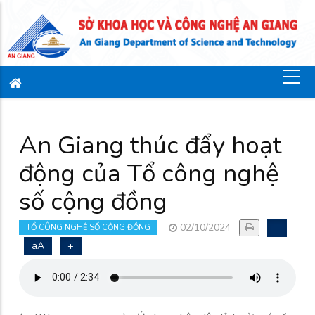
An Giang thúc đẩy hoạt
động của Tổ công nghệ
số cộng đồng
02/10/2024
-
TỔ CÔNG NGHỆ SỐ CỘNG ĐỒNG
aA
+