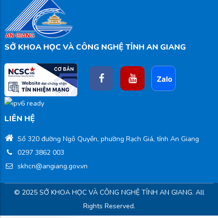
SỞ KHOA HỌC VÀ CÔNG NGHỆ TỈNH AN GIANG
LIÊN HỆ
Số 320 đường Ngô Quyền, phường Rạch Giá, tỉnh An Giang
0297 3862 003
skhcn@angiang.gov.vn
© 2025 SỞ KHOA HỌC VÀ CÔNG NGHỆ TỈNH AN GIANG. All
Rights Reserved.