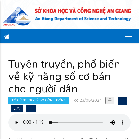
Tuyên truyền, phổ biến
về kỹ năng số cơ bản
cho người dân
23/05/2024
-
TỔ CÔNG NGHỆ SỐ CỘNG ĐỒNG
aA
+