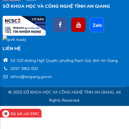
SỞ KHOA HỌC VÀ CÔNG NGHỆ TỈNH AN GIANG
LIÊN HỆ
Số 320 đường Ngô Quyền, phường Rạch Giá, tỉnh An Giang
0297 3862 003
skhcn@angiang.gov.vn
© 2025 SỞ KHOA HỌC VÀ CÔNG NGHỆ TỈNH AN GIANG. All
Rights Reserved.
Đã kết nối EMC