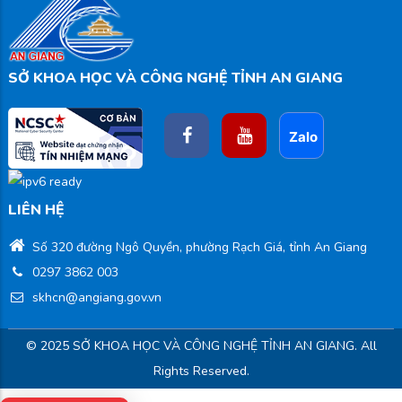
SỞ KHOA HỌC VÀ CÔNG NGHỆ TỈNH AN GIANG
LIÊN HỆ
Số 320 đường Ngô Quyền, phường Rạch Giá, tỉnh An Giang
0297 3862 003
skhcn@angiang.gov.vn
© 2025 SỞ KHOA HỌC VÀ CÔNG NGHỆ TỈNH AN GIANG. All
Rights Reserved.