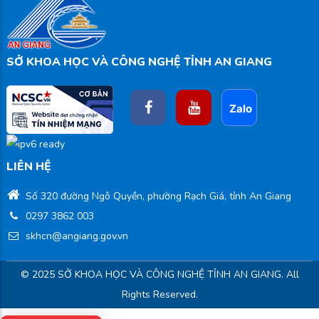
SỞ KHOA HỌC VÀ CÔNG NGHỆ TỈNH AN GIANG
LIÊN HỆ
Số 320 đường Ngô Quyền, phường Rạch Giá, tỉnh An Giang
0297 3862 003
skhcn@angiang.gov.vn
© 2025 SỞ KHOA HỌC VÀ CÔNG NGHỆ TỈNH AN GIANG. All
Rights Reserved.