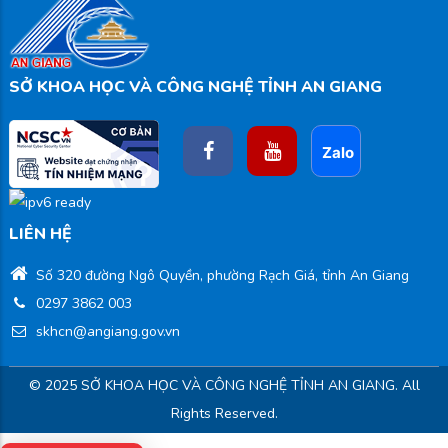
SỞ KHOA HỌC VÀ CÔNG NGHỆ TỈNH AN GIANG
LIÊN HỆ
Số 320 đường Ngô Quyền, phường Rạch Giá, tỉnh An Giang
0297 3862 003
skhcn@angiang.gov.vn
© 2025 SỞ KHOA HỌC VÀ CÔNG NGHỆ TỈNH AN GIANG. All
Rights Reserved.